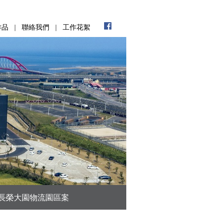
作品
|
聯絡我們
|
工作花絮
長榮大園物流園區案
濟南教會修復及新建案